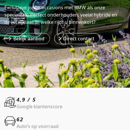
Schoolstraat 5A
Exclusieve jonge occasions met BMW als onze
4194 TG Meteren Nederland
specialiteit. Perfect onderhouden, veelal hybride en
direct rijklaar. In welke rijdt u binnenkort?
Bekijk aanbod
Direct contact
4,9 / 5
Google klantenscore
62
Auto’s op voorraad