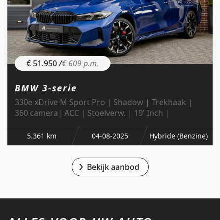
€ 51.950
/
€ 609 p.m.
BMW 3-serie
330e xDrive M Sport Pro | Shadow | Trekhaak |
360 camera| ACC | Stoelverw. | 19' Inch |
5.361 km
04-08-2025
Hybride (Benzine)
Bekijk aanbod