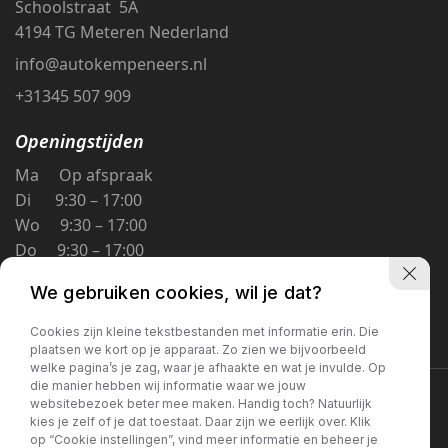
Schoolstraat 5A
4194 TG Meteren Nederland
info@autokempeneers.nl
+31345 507 909
Openingstijden
Ma Op afspraak
Di 9:30 – 17:00
Wo 9:30 – 17:00
Do 9:30 – 17:00
Vr 9:30 – 17:00
We gebruiken cookies, wil je dat?
Za 9:30 – 16:00
Zo Gesloten
Cookies zijn kleine tekstbestanden met informatie erin. Die
plaatsen we kort op je apparaat. Zo zien we bijvoorbeeld
welke pagina’s je zag, waar je afhaakte en wat je invulde. Op
die manier hebben wij informatie waar we jouw
Privacybeleid
websitebezoek beter mee maken. Handig toch? Natuurlijk
kies je zelf of je dat toestaat. Daar zijn we eerlijk over. Klik
op “Cookie instellingen”, vind meer informatie en beheer je