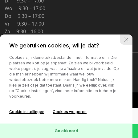
Di 9:30 – 17:00
Schoolstraat 5A
Wo 9:30 – 17:00
4194 TG Meteren Nederland
Do 9:30 – 17:00
Vr 9:30 – 17:00
Za 9:30 – 16:00
Zo Gesloten
We gebruiken cookies, wil je dat?
Cookies zijn kleine tekstbestanden met informatie erin. Die
Privacybeleid
plaatsen we kort op je apparaat. Zo zien we bijvoorbeeld
welke pagina’s je zag, waar je afhaakte en wat je invulde. Op
die manier hebben wij informatie waar we jouw
websitebezoek beter mee maken. Handig toch? Natuurlijk
kies je zelf of je dat toestaat. Daar zijn we eerlijk over. Klik
op “Cookie instellingen”, vind meer informatie en beheer je
voorkeuren.
Cookie instellingen
Cookies weigeren
Ga akkoord