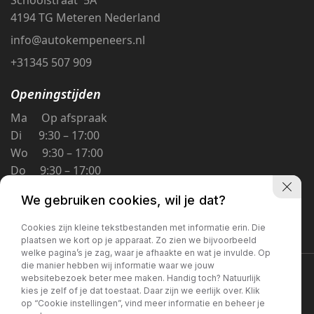
4194 TG Meteren Nederland
info@autokempeneers.nl
+31345 507 909
Openingstijden
Ma Op afspraak
Di 9:30 – 17:00
Wo 9:30 – 17:00
Do 9:30 – 17:00
Vr 9:30 – 17:00
We gebruiken cookies, wil je dat?
Za 9:30 – 16:00
Zo Gesloten
Cookies zijn kleine tekstbestanden met informatie erin. Die
plaatsen we kort op je apparaat. Zo zien we bijvoorbeeld
welke pagina’s je zag, waar je afhaakte en wat je invulde. Op
die manier hebben wij informatie waar we jouw
Privacybeleid
websitebezoek beter mee maken. Handig toch? Natuurlijk
kies je zelf of je dat toestaat. Daar zijn we eerlijk over. Klik
op “Cookie instellingen”, vind meer informatie en beheer je