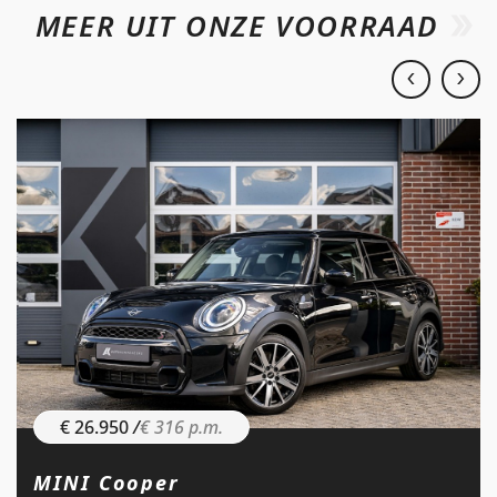
MEER UIT ONZE VOORRAAD
€ 26.950
/
€ 316 p.m.
MINI Cooper