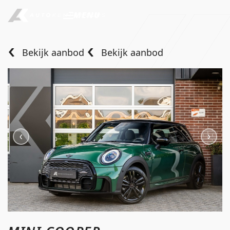
MENU
Bekijk aanbod
Bekijk aanbod
Home
Aanbod
Diensten
Over ons
Verkocht
Contact
info@autokempeneers.nl
+31345 507 909