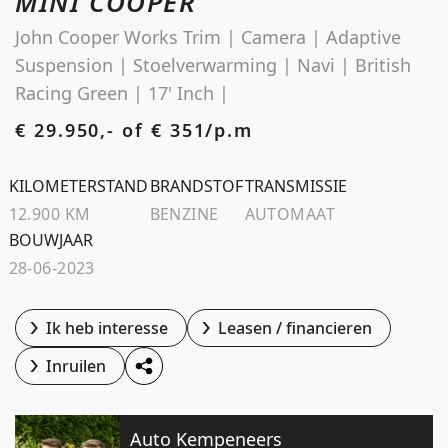
MINI COOPER
Schoolstraat 5A
John Cooper Works Trim | Camera | Adaptive
4194 TG Meteren Nederland
Suspension | Stoelverwarming | Navi | British
Racing Green | 17' Inch |
€ 29.950,- of
€ 351/p.m
KILOMETERSTAND
BRANDSTOF
TRANSMISSIE
12.900 KM
BENZINE
AUTOMAAT
BOUWJAAR
28-06-2023
Ik heb interesse
Leasen / financieren
Inruilen
Auto Kempeneers