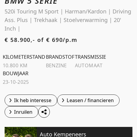
BMW 5 SERIE
Schoolstraat 5A
520i Touring M Sport | Harman/Kardon | Driving
4194 TG Meteren Nederland
Ass. Plus | Trekhaak | Stoelverwarming | 20'
Inch |
€ 58.900,- of
€ 690/p.m
KILOMETERSTAND
BRANDSTOF
TRANSMISSIE
10.800 KM
BENZINE
AUTOMAAT
BOUWJAAR
23-10-2025
Ik heb interesse
Leasen / financieren
Inruilen
Auto Kempeneers