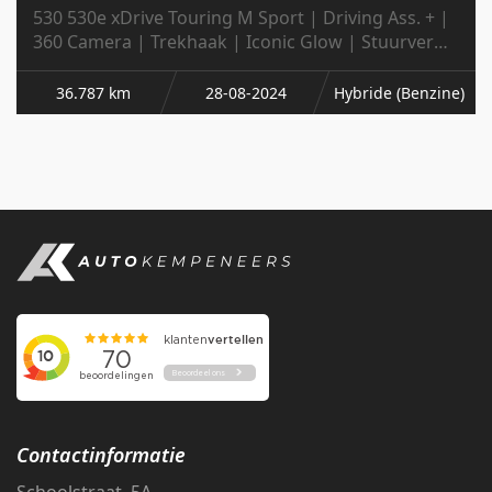
530 530e xDrive Touring M Sport | Driving Ass. + |
360 Camera | Trekhaak | Iconic Glow | Stuurverw.
| 20' Inch |
36.787 km
28-08-2024
Hybride (Benzine)
Contactinformatie
Schoolstraat 5A