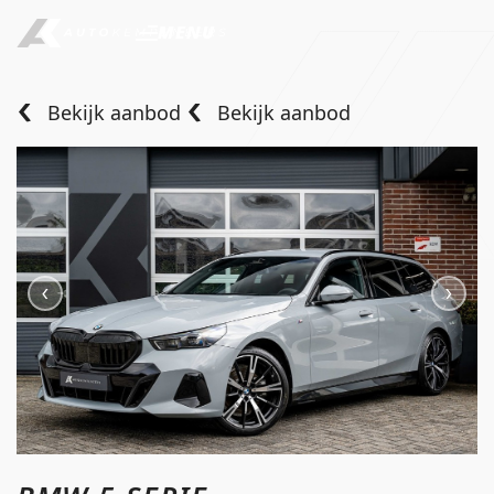
MENU
Bekijk aanbod
Bekijk aanbod
Home
Aanbod
Diensten
Over ons
Verkocht
Contact
info@autokempeneers.nl
+31345 507 909