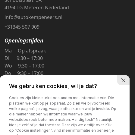
4194 TG Meteren Nederland
info@autokempeneers.nl
+31345 507 909
Openingstijden
Ma Op afspraak
Di 9:30 – 17:00
Wo 9:30 – 17:00
Do 9:30 – 17:00
Vr 9:30 – 17:00
We gebruiken cookies, wil je dat?
Za 9:30 – 16:00
Zo Gesloten
Cookies zijn kleine tekstbestanden met informatie erin. Die
plaatsen we kort op je apparaat. Zo zien we bijvoorbeeld
welke pagina’s je zag, waar je afhaakte en wat je invulde. Op
die manier hebben wij informatie waar we jouw
Privacybeleid
websitebezoek beter mee maken. Handig toch? Natuurlijk
kies je zelf of je dat toestaat. Daar zijn we eerlijk over. Klik
op “Cookie instellingen”, vind meer informatie en beheer je