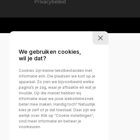
Privacybeleid
We gebruiken cookies,
wil je dat?
Cookies zijn kleine tekstbestanden met
informatie erin. Die plaatsen we kort op je
apparaat. Zo zien we bijvoorbeeld welke
pagina’s je zag, waar je afhaakte en wat je
invulde. Op die manier hebben wij
informatie waar we jouw websitebezoek
beter mee maken. Handig toch? Natuurlijk
kies je zelf of je dat toestaat. Daar zijn we
eerlijk over. Klik op “Cookie instellingen”,
vind meer informatie en beheer je
voorkeuren.