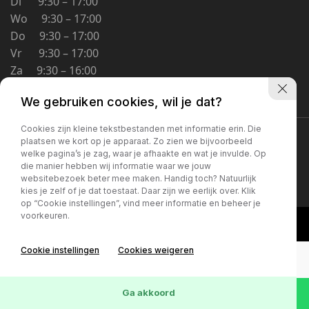
Di 9:30 – 17:00
Schoolstraat 5A
Wo 9:30 – 17:00
4194 TG Meteren Nederland
Do 9:30 – 17:00
Vr 9:30 – 17:00
Za 9:30 – 16:00
Zo Gesloten
We gebruiken cookies, wil je dat?
Cookies zijn kleine tekstbestanden met informatie erin. Die
Privacybeleid
plaatsen we kort op je apparaat. Zo zien we bijvoorbeeld
welke pagina’s je zag, waar je afhaakte en wat je invulde. Op
die manier hebben wij informatie waar we jouw
websitebezoek beter mee maken. Handig toch? Natuurlijk
kies je zelf of je dat toestaat. Daar zijn we eerlijk over. Klik
op “Cookie instellingen”, vind meer informatie en beheer je
voorkeuren.
Cookie instellingen
Cookies weigeren
Ga akkoord