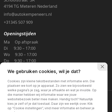
4194 TG Meteren Nederland
info@autokempeneers.nl
+31345 507 909
Openingstijden
Ma Op afspraak
Di 9:30 – 17:00
Wo 9:30 – 17:00
Do 9:30 – 17:00
Vr 9:30 – 17:00
We gebruiken cookies, wil je dat?
Za 9:30 – 16:00
Zo Gesloten
Cookies zijn kleine tekstbestanden met informatie erin. Die
plaatsen we kort op je apparaat. Zo zien we bijvoorbeeld
welke pagina’s je zag, waar je afhaakte en wat je invulde. Op
die manier hebben wij informatie waar we jouw
Privacybeleid
websitebezoek beter mee maken. Handig toch? Natuurlijk
kies je zelf of je dat toestaat. Daar zijn we eerlijk over. Klik
op “Cookie instellingen”, vind meer informatie en beheer je