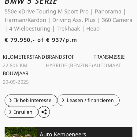
BMW 5 SERIE
Schoolstraat 5A
550e xDrive Touring M Sport Pro | Panorama |
4194 TG Meteren Nederland
Harman/Kardon | Driving Ass. Plus | 360 Camera
| 4-Wielbesturing | Trekhaak | Head-
€ 79.950,- of
€ 937/p.m
KILOMETERSTAND
BRANDSTOF
TRANSMISSIE
22.806 KM
HYBRIDE (BENZINE)
AUTOMAAT
BOUWJAAR
29-09-2025
Ik heb interesse
Leasen / financieren
Inruilen
Auto Kempeneers