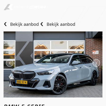
MENU
Bekijk aanbod
Bekijk aanbod
Home
Aanbod
Diensten
Over ons
Verkocht
Contact
info@autokempeneers.nl
+31345 507 909