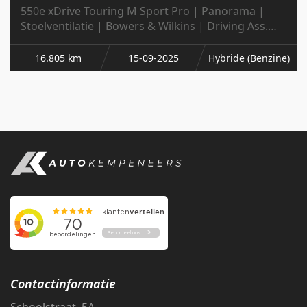
550e xDrive Touring M Sport Pro | Panorama |
Stoelventilatie | Bowers & Wilkins | Driving Ass.
Prof. | 4-Wielbesturing | 360 Cam
16.805 km
15-09-2025
Hybride (Benzine)
Contactinformatie
Schoolstraat 5A