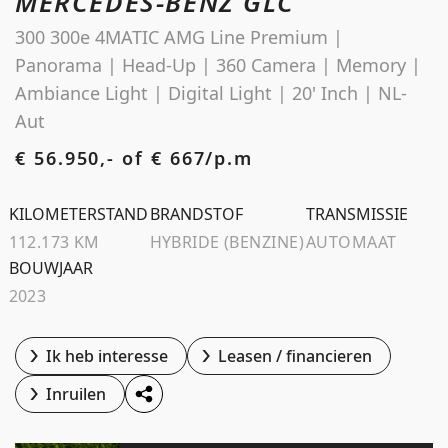
MERCEDES-BENZ GLC
Schoolstraat 5A
300 300e 4MATIC AMG Line Premium |
4194 TG Meteren Nederland
Panorama | Head-Up | 360 Camera | Memory |
Ambiance Light | Digital Light | 20' Inch | NL-
Aut
€ 56.950,- of
€ 667/p.m
KILOMETERSTAND
BRANDSTOF
TRANSMISSIE
112.173 KM
HYBRIDE (BENZINE)
AUTOMAAT
BOUWJAAR
2023
Ik heb interesse
Leasen / financieren
Inruilen