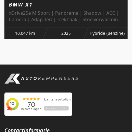
BMW X1
xDrive25e M Sport | Panorama | Shadow | ACC |
Camera | Adap. led | Trekhaak | Stoelverwarming
| 19 inch |
10.047 km
2025
Hybride (Benzine)
Contactinformatie