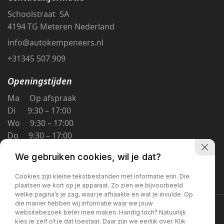
Schoolstraat 5A
4194 TG Meteren Nederland
info@autokempeneers.nl
+31345 507 909
Openingstijden
Ma Op afspraak
Di 9:30 – 17:00
Wo 9:30 – 17:00
Do 9:30 – 17:00
Vr 9:30 – 17:00
We gebruiken cookies, wil je dat?
Za 9:30 – 16:00
Zo Gesloten
Cookies zijn kleine tekstbestanden met informatie erin. Die
plaatsen we kort op je apparaat. Zo zien we bijvoorbeeld
welke pagina’s je zag, waar je afhaakte en wat je invulde. Op
die manier hebben wij informatie waar we jouw
Privacybeleid
websitebezoek beter mee maken. Handig toch? Natuurlijk
kies je zelf of je dat toestaat. Daar zijn we eerlijk over. Klik