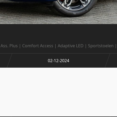
Ass. Plus | Comfort Access | Adaptive LED | Sportstoelen | 
02-12-2024