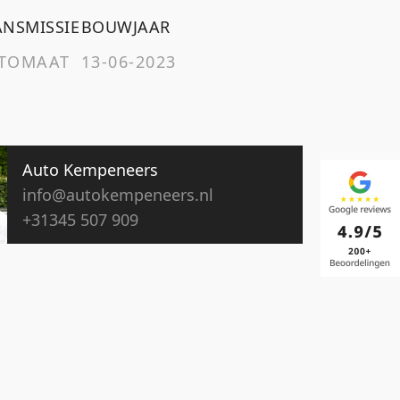
ANSMISSIE
BOUWJAAR
TOMAAT
13-06-2023
Auto Kempeneers
info@autokempeneers.nl
+31345 507 909