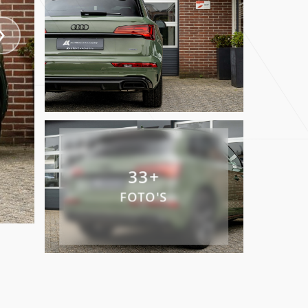
Verkocht
Contact
info@autokempeneers.nl
+31345 507 909
Schoolstraat 5A
33+
4194 TG Meteren Nederland
FOTO'S