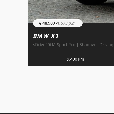
€ 48.900
/
€ 573 p.m.
BMW X1
sDrive20i M Sport Pro | Shadow | Driving 
9.400 km