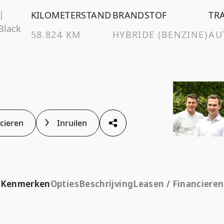
|
KILOMETERSTAND
BRANDSTOF
TR
Black
58.824 KM
HYBRIDE (BENZINE)
AU
ncieren
Inruilen
Kenmerken
Opties
Beschrijving
Leasen / Financieren