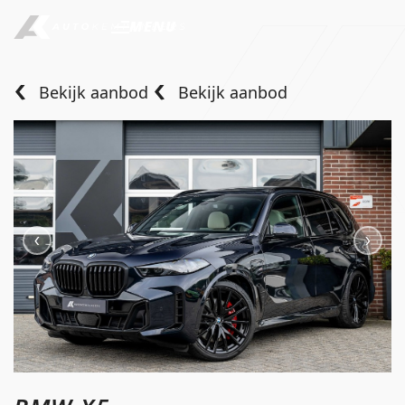
MENU
Bekijk aanbod
Bekijk aanbod
Home
Aanbod
Diensten
Over ons
Verkocht
Contact
info@autokempeneers.nl
+31345 507 909