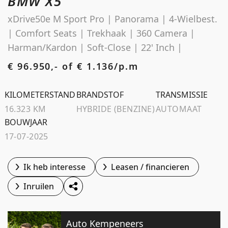
BMW X5
Schoolstraat 5A
xDrive50e M Sport Pro | Panorama | 4-Wielbest.
4194 TG Meteren Nederland
| Comfort Seats | Trekhaak | 360 Camera |
Harman/Kardon | Soft-Close | 22' Inch |
€ 96.950,- of
€ 1.136/p.m
KILOMETERSTAND
BRANDSTOF
TRANSMISSIE
16.323 KM
HYBRIDE (BENZINE)
AUTOMAAT
BOUWJAAR
17-07-2025
Ik heb interesse
Leasen / financieren
Inruilen
Auto Kempeneers