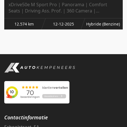
xDrive50e M Sport Pro | Panorama | Comfort
Seats | Driving Ass. Prof. | 360 Camera |
Harman/Kardon | Trekhaak |
12.574 km
12-12-2025
Hybride (Benzine)
Contactinformatie
Schoolstraat 5A