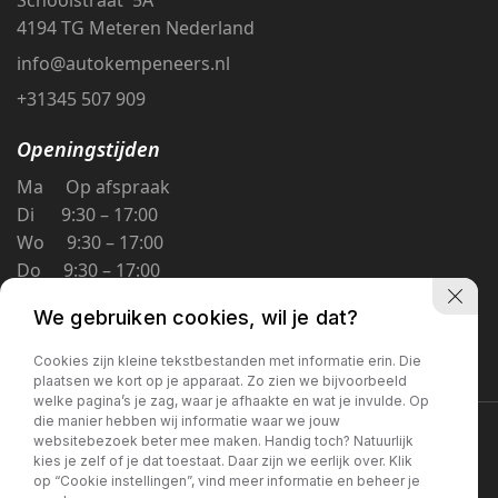
4194 TG Meteren Nederland
info@autokempeneers.nl
+31345 507 909
Openingstijden
Ma Op afspraak
Di 9:30 – 17:00
Wo 9:30 – 17:00
Do 9:30 – 17:00
Vr 9:30 – 17:00
We gebruiken cookies, wil je dat?
Za 9:30 – 16:00
Zo Gesloten
Cookies zijn kleine tekstbestanden met informatie erin. Die
plaatsen we kort op je apparaat. Zo zien we bijvoorbeeld
welke pagina’s je zag, waar je afhaakte en wat je invulde. Op
die manier hebben wij informatie waar we jouw
Privacybeleid
websitebezoek beter mee maken. Handig toch? Natuurlijk
kies je zelf of je dat toestaat. Daar zijn we eerlijk over. Klik
op “Cookie instellingen”, vind meer informatie en beheer je