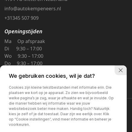
info@autokempeneers.nl
+31345 507 909
Openingstijden
Ma Op afspraak
Di 9:30 – 17:00
Wo 9:30 – 17:00
Do 9:30 – 17:00
Vr 9:30 – 17:00
We gebruiken cookies, wil je dat?
Za 9:30 – 16:00
Zo Gesloten
Cookies zijn kleine tekstbestanden met informatie erin. Die
plaatsen we kort op je apparaat. Zo zien we bijvoorbeeld
welke pagina’s je zag, waar je afhaakte en wat je invulde. Op
die manier hebben wij informatie waar we jouw
Privacybeleid
websitebezoek beter mee maken. Handig toch? Natuurlijk
kies je zelf of je dat toestaat. Daar zijn we eerlijk over. Klik
op “Cookie instellingen”, vind meer informatie en beheer je
voorkeuren.