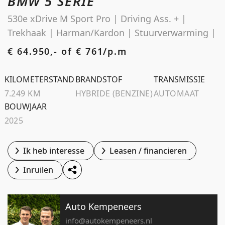
BMW 5 SERIE
Schoolstraat 5A
530e xDrive M Sport Pro | Driving Ass. + |
4194 TG Meteren Nederland
Trekhaak | Harman/Kardon | Stuurverwarming |
€ 64.950,- of
€ 761/p.m
KILOMETERSTAND
BRANDSTOF
TRANSMISSIE
7.249 KM
HYBRIDE (BENZINE)
AUTOMAAT
BOUWJAAR
2025
Ik heb interesse
Leasen / financieren
Inruilen
Auto Kempeneers
info@autokempeneers.nl