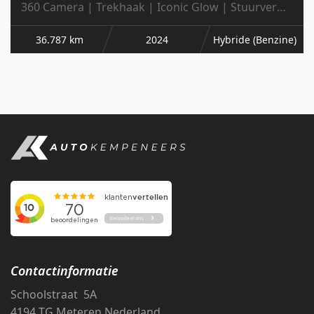
360 Camera | Trekhaak | Iconic Glow | Stuurverw.
| 20' Inch |
36.787 km
2024
Hybride (Benzine)
Contactinformatie
Schoolstraat 5A
4194 TG Meteren Nederland