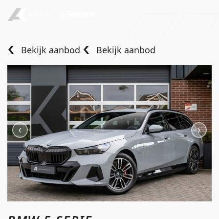
MENU
Bekijk aanbod
Bekijk aanbod
Home
Aanbod
Diensten
Over ons
Verkocht
Contact
info@autokempeneers.nl
+31345 507 909