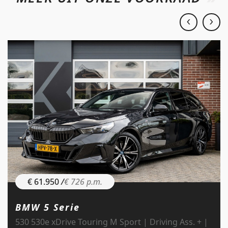
€ 61.950
/
€ 726 p.m.
BMW 5 Serie
530 530e xDrive Touring M Sport | Driving Ass. + |