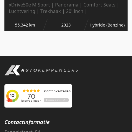
xDrive50e M Sport | Panorama | Comfort Seats |
Luchtvering | Trekhaak | 20' Inch |
55.342 km
2023
Hybride (Benzine)
Contactinformatie
Schoolstraat 5A