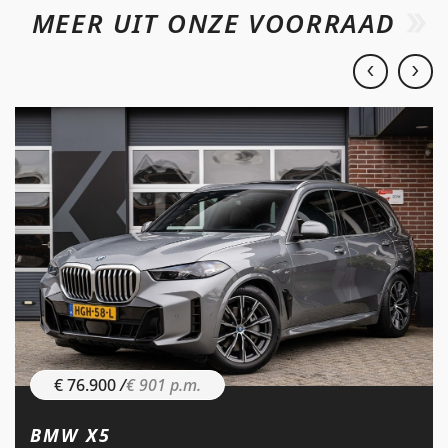
MEER UIT ONZE VOORRAAD
€ 76.900
/
€ 901 p.m.
BMW X5