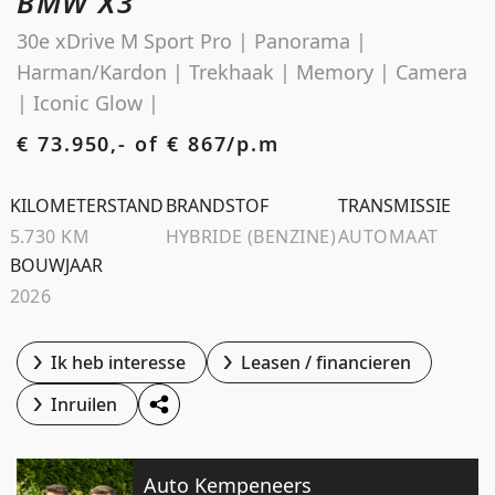
BMW X3
Schoolstraat 5A
30e xDrive M Sport Pro | Panorama |
4194 TG Meteren Nederland
Harman/Kardon | Trekhaak | Memory | Camera
| Iconic Glow |
€ 73.950,- of
€ 867/p.m
KILOMETERSTAND
BRANDSTOF
TRANSMISSIE
5.730 KM
HYBRIDE (BENZINE)
AUTOMAAT
BOUWJAAR
2026
Ik heb interesse
Leasen / financieren
Inruilen
Auto Kempeneers