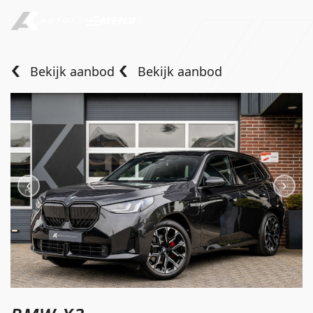
MENU
Bekijk aanbod
Bekijk aanbod
Home
Aanbod
Diensten
Over ons
Verkocht
Contact
info@autokempeneers.nl
+31345 507 909