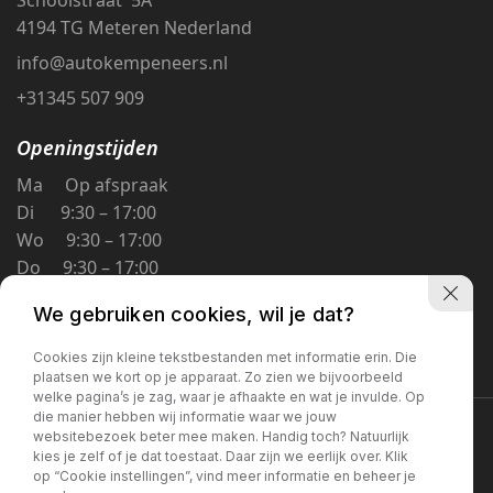
4194 TG Meteren Nederland
info@autokempeneers.nl
+31345 507 909
Openingstijden
Ma Op afspraak
Di 9:30 – 17:00
Wo 9:30 – 17:00
Do 9:30 – 17:00
Vr 9:30 – 17:00
We gebruiken cookies, wil je dat?
Za 9:30 – 16:00
Zo Gesloten
Cookies zijn kleine tekstbestanden met informatie erin. Die
plaatsen we kort op je apparaat. Zo zien we bijvoorbeeld
welke pagina’s je zag, waar je afhaakte en wat je invulde. Op
die manier hebben wij informatie waar we jouw
Privacybeleid
websitebezoek beter mee maken. Handig toch? Natuurlijk
kies je zelf of je dat toestaat. Daar zijn we eerlijk over. Klik
op “Cookie instellingen”, vind meer informatie en beheer je