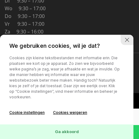
Di 9:30 – 17:00
Schoolstraat 5A
Wo 9:30 – 17:00
4194 TG Meteren Nederland
Do 9:30 – 17:00
Vr 9:30 – 17:00
Za 9:30 – 16:00
Zo Gesloten
We gebruiken cookies, wil je dat?
Cookies zijn kleine tekstbestanden met informatie erin. Die
Privacybeleid
plaatsen we kort op je apparaat. Zo zien we bijvoorbeeld
welke pagina’s je zag, waar je afhaakte en wat je invulde. Op
die manier hebben wij informatie waar we jouw
websitebezoek beter mee maken. Handig toch? Natuurlijk
kies je zelf of je dat toestaat. Daar zijn we eerlijk over. Klik
op “Cookie instellingen”, vind meer informatie en beheer je
voorkeuren.
Cookie instellingen
Cookies weigeren
Ga akkoord