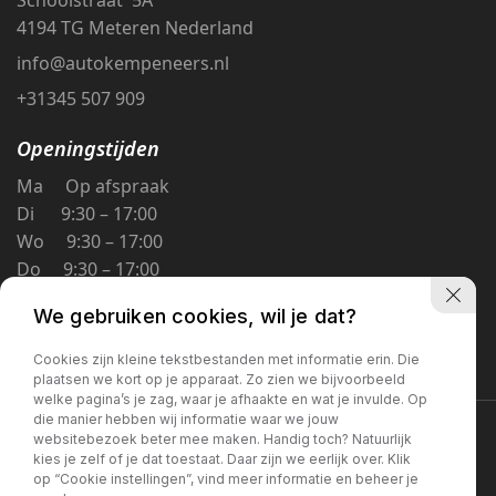
4194 TG Meteren Nederland
info@autokempeneers.nl
+31345 507 909
Openingstijden
Ma Op afspraak
Di 9:30 – 17:00
Wo 9:30 – 17:00
Do 9:30 – 17:00
Vr 9:30 – 17:00
We gebruiken cookies, wil je dat?
Za 9:30 – 16:00
Zo Gesloten
Cookies zijn kleine tekstbestanden met informatie erin. Die
plaatsen we kort op je apparaat. Zo zien we bijvoorbeeld
welke pagina’s je zag, waar je afhaakte en wat je invulde. Op
die manier hebben wij informatie waar we jouw
Privacybeleid
websitebezoek beter mee maken. Handig toch? Natuurlijk
kies je zelf of je dat toestaat. Daar zijn we eerlijk over. Klik
op “Cookie instellingen”, vind meer informatie en beheer je