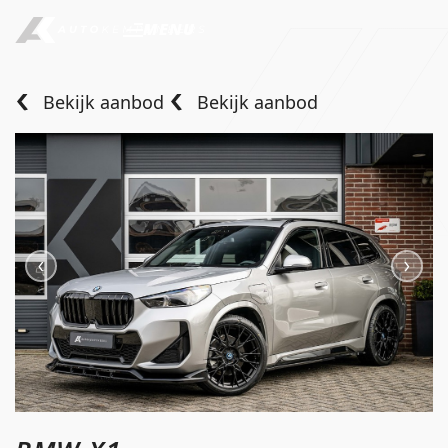
MENU
Bekijk aanbod
Bekijk aanbod
Home
Aanbod
Diensten
Over ons
Verkocht
Contact
info@autokempeneers.nl
+31345 507 909