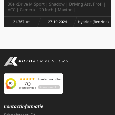
30e xDrive M Sport | Shadow | Driving Ass. Prof. |
ACC | Camera | 20 Inch | Maxton |
21.767 km
27-10-2024
Hybride (Benzine)
Contactinformatie
Schoolstraat 5A