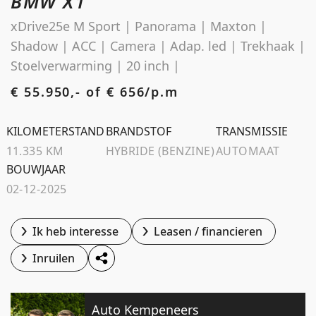
BMW X1
Schoolstraat 5A
xDrive25e M Sport | Panorama | Maxton |
4194 TG Meteren Nederland
Shadow | ACC | Camera | Adap. led | Trekhaak |
Stoelverwarming | 20 inch |
€ 55.950,- of
€ 656/p.m
KILOMETERSTAND
BRANDSTOF
TRANSMISSIE
11.335 KM
HYBRIDE (BENZINE)
AUTOMAAT
BOUWJAAR
02-12-2025
Ik heb interesse
Leasen / financieren
Inruilen
Auto Kempeneers