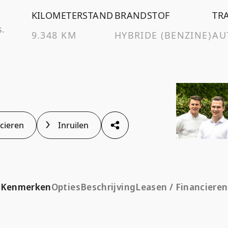
KILOMETERSTAND
BRANDSTOF
TR
.
9.348 KM
HYBRIDE (BENZINE)
AU
ncieren
Inruilen
Kenmerken
Opties
Beschrijving
Leasen / Financieren