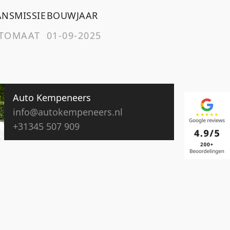
ANSMISSIE
BOUWJAAR
TOMAAT
01-09-2025
Auto Kempeneers
info@autokempeneers.nl
+31345 507 909