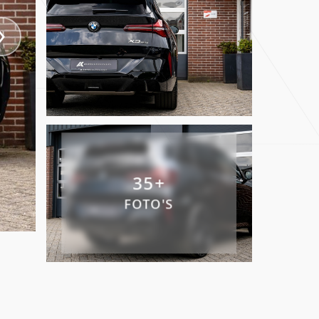
Verkocht
Contact
info@autokempeneers.nl
+31345 507 909
Schoolstraat 5A
35+
4194 TG Meteren Nederland
FOTO'S