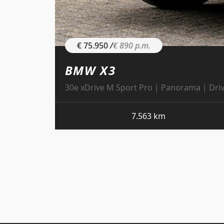
€ 75.950
/
€ 890 p.m.
BMW X3
30e xDrive M Sport Pro | Panorama | Dri
7.563 km