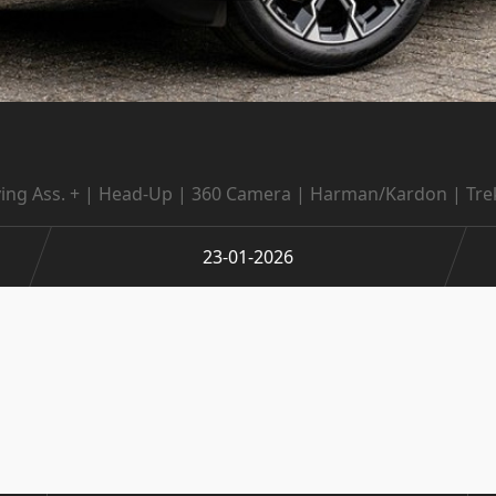
ving Ass. + | Head-Up | 360 Camera | Harman/Kardon | Tr
23-01-2026