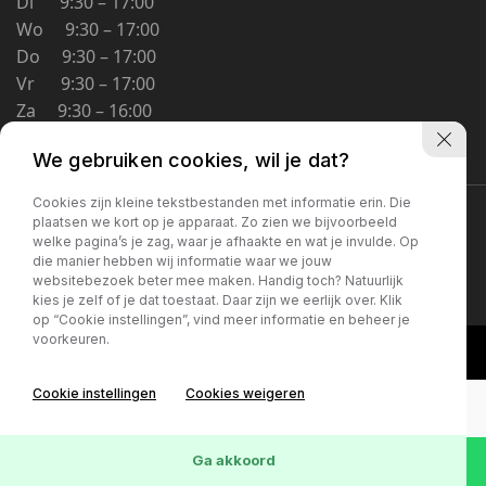
Di 9:30 – 17:00
Schoolstraat 5A
Wo 9:30 – 17:00
4194 TG Meteren Nederland
Do 9:30 – 17:00
Vr 9:30 – 17:00
Za 9:30 – 16:00
Zo Gesloten
We gebruiken cookies, wil je dat?
Cookies zijn kleine tekstbestanden met informatie erin. Die
Privacybeleid
plaatsen we kort op je apparaat. Zo zien we bijvoorbeeld
welke pagina’s je zag, waar je afhaakte en wat je invulde. Op
die manier hebben wij informatie waar we jouw
websitebezoek beter mee maken. Handig toch? Natuurlijk
kies je zelf of je dat toestaat. Daar zijn we eerlijk over. Klik
op “Cookie instellingen”, vind meer informatie en beheer je
voorkeuren.
Cookie instellingen
Cookies weigeren
Ga akkoord