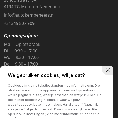
4194 TG Meteren Nederland
info@autokempeneers.nl
+31345 507 909
Openingstijden
Ma Op afspraak
Di 9:30 – 17:00
Wo 9:30 – 17:00
Do 9:30 – 17:00
Vr 9:30 – 17:00
We gebruiken cookies, wil je dat?
Za 9:30 – 16:00
Zo Gesloten
Cookies zijn kleine tekstbestanden met informatie erin. Die
plaatsen we kort op je apparaat. Zo zien we bijvoorbeeld
welke pagina’s je zag, waar je afhaakte en wat je invulde. Op
die manier hebben wij informatie waar we jouw
Privacybeleid
websitebezoek beter mee maken. Handig toch? Natuurlijk
kies je zelf of je dat toestaat. Daar zijn we eerlijk over. Klik
op “Cookie instellingen”, vind meer informatie en beheer je