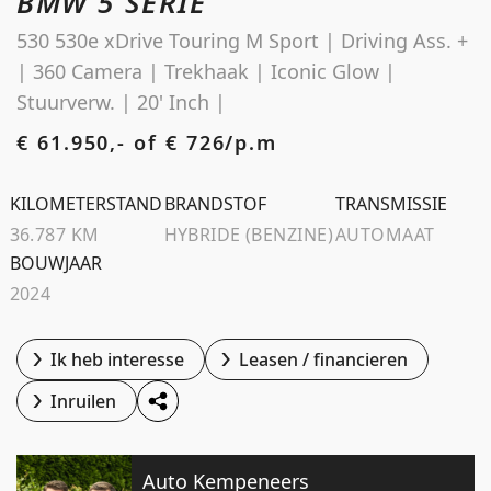
BMW 5 SERIE
Schoolstraat 5A
530 530e xDrive Touring M Sport | Driving Ass. +
4194 TG Meteren Nederland
| 360 Camera | Trekhaak | Iconic Glow |
Stuurverw. | 20' Inch |
€ 61.950,- of
€ 726/p.m
KILOMETERSTAND
BRANDSTOF
TRANSMISSIE
36.787 KM
HYBRIDE (BENZINE)
AUTOMAAT
BOUWJAAR
2024
Ik heb interesse
Leasen / financieren
Inruilen
Auto Kempeneers