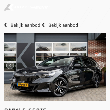
MENU
Bekijk aanbod
Bekijk aanbod
Home
Aanbod
Diensten
Over ons
Verkocht
Contact
info@autokempeneers.nl
+31345 507 909