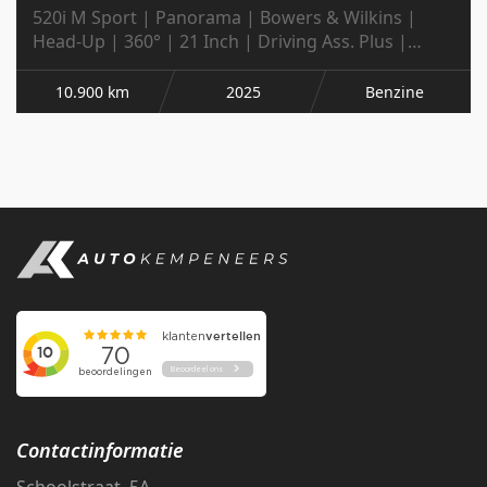
520i M Sport | Panorama | Bowers & Wilkins |
Head-Up | 360° | 21 Inch | Driving Ass. Plus |
Trekhaak |
10.900 km
2025
Benzine
Contactinformatie
Schoolstraat 5A